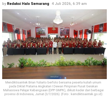
by
Redaksi Halo Semarang
4 Juli 2026, 6:39 am
Mendiktisaintek Brian Yuliarto berfoto bersama peserta kuliah umum
pada Diklat Pratama Angkatan I Dewan Pimpinan Pusat Gerakan
Mahasiswa Pelajar Kebangsaan (DPP GMPK), diikuti kader dari berbagai
provinsi di Indonesia, Jumat (3/7/2026). (Foto : kemdiktisaintek.go.id)