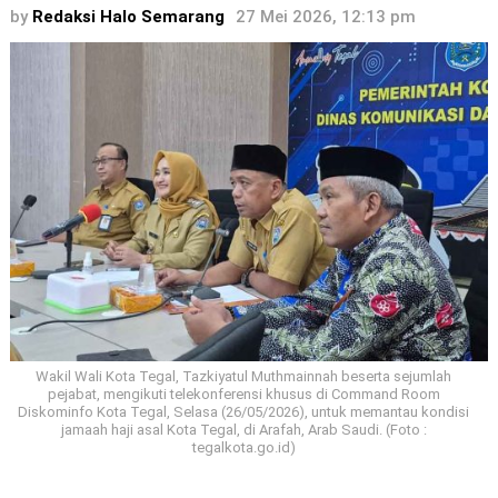
by
Redaksi Halo Semarang
27 Mei 2026, 12:13 pm
Wakil Wali Kota Tegal, Tazkiyatul Muthmainnah beserta sejumlah
pejabat, mengikuti telekonferensi khusus di Command Room
Diskominfo Kota Tegal, Selasa (26/05/2026), untuk memantau kondisi
jamaah haji asal Kota Tegal, di Arafah, Arab Saudi. (Foto :
tegalkota.go.id)