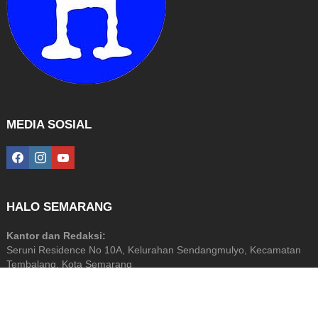
MEDIA SOSIAL
facebook
instagram
youtube
HALO SEMARANG
Kantor dan Redaksi:
Seruni Residence No 10A, Kelurahan Sendangmulyo, Kecamatan
Tembalang, Kota Semarang
Diterbitkan Oleh: PT Halo Media Perkasa