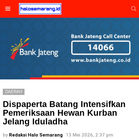
S
Menu
DAERAH
Dispaperta Batang Intensifkan
Pemeriksaan Hewan Kurban
Jelang Iduladha
by
Redaksi Halo Semarang
13 Mei 2026, 2:37 pm