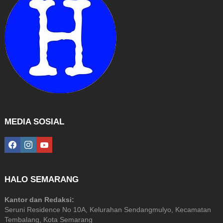
MEDIA SOSIAL
facebook
instagram
youtube
HALO SEMARANG
Kantor dan Redaksi:
Seruni Residence No 10A, Kelurahan Sendangmulyo, Kecamatan
Tembalang, Kota Semarang