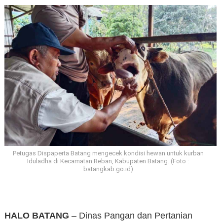
Petugas Dispaperta Batang mengecek kondisi hewan untuk kurban
Iduladha di Kecamatan Reban, Kabupaten Batang. (Foto :
batangkab.go.id)
HALO BATANG
– Dinas Pangan dan Pertanian