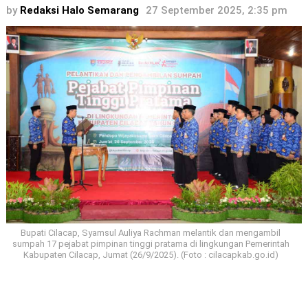
by
Redaksi Halo Semarang
27 September 2025, 2:35 pm
Bupati Cilacap, Syamsul Auliya Rachman melantik dan mengambil
sumpah 17 pejabat pimpinan tinggi pratama di lingkungan Pemerintah
Kabupaten Cilacap, Jumat (26/9/2025). (Foto : cilacapkab.go.id)