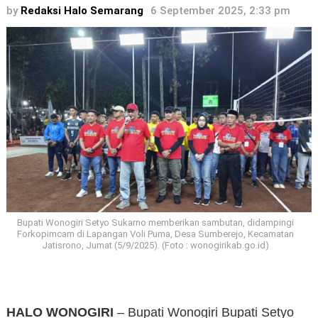
by
Redaksi Halo Semarang
6 September 2025, 2:33 pm
Bupati Wonogiri Setyo Sukarno memberikan sambutan, didampingi
Forkopimcam di Lapangan Voli Puma, Desa Sumberejo, Kecamatan
Jatisrono, Jumat (5/9/2025). (Foto : wonogirikab.go.id)
HALO WONOGIRI
– Bupati Wonogiri Bupati Setyo