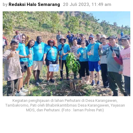
by
Redaksi Halo Semarang
20 Juli 2023, 11:49 am
Kegiatan penghijauan di lahan Perhutani di Desa Karangawen,
Tambakromo, Pati oleh Bhabinkamtibmas Desa Karangawen, Yayasan
MDS, dan Perhutani. (Foto : laman Polres Pati)