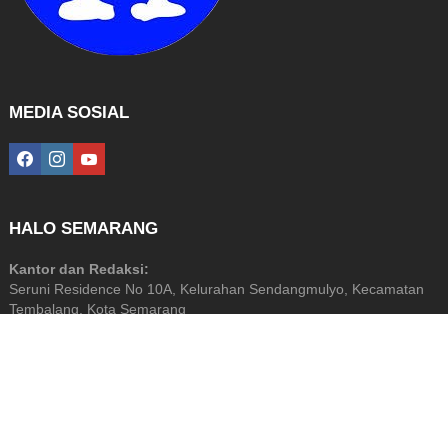
MEDIA SOSIAL
facebook
instagram
youtube
HALO SEMARANG
Kantor dan Redaksi:
Seruni Residence No 10A, Kelurahan Sendangmulyo, Kecamatan
Tembalang, Kota Semarang
Diterbitkan Oleh: PT Halo Media Perkasa
NIB: 9120201872799