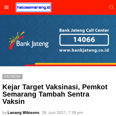
S
Menu
EKONOMI
Kejar Target Vaksinasi, Pemkot
Semarang Tambah Sentra
Vaksin
by
Lanang Wibisono
28 Juni 2021, 7:38 pm